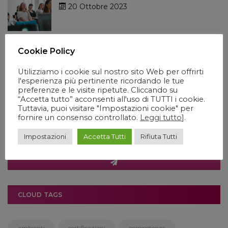
20 Ottobre 2023
L’importanza dei corsi di formazione per
Cookie Policy
11 Ottobre 2023
Utilizziamo i cookie sul nostro sito Web per offrirti
l'esperienza più pertinente ricordando le tue
preferenze e le visite ripetute. Cliccando su
“Accetta tutto” acconsenti all'uso di TUTTI i cookie.
Tuttavia, puoi visitare "Impostazioni cookie" per
ISCRIVITI ALLA NEWSLETTER
fornire un consenso controllato.
Leggi tutto
].
Impostazioni
Accetta Tutti
Rifiuta Tutti
CLOUD TAGS
ambienti
certificazioni
competenze