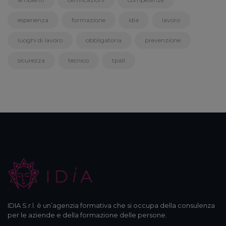
esperienza
formazione
idia
lavoro
luoghi di lavoro
obbligatoria
prevenzione
sicurezza
tecnico
tpall
IDIA S.r.l. è un’agenzia formativa che si occupa della consulenza
per le aziende e della formazione delle persone.