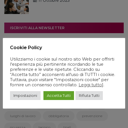
11 Ottobre 2023
ISCRIVITI ALLA NEWSLETTER
Cookie Policy
Utilizziamo i cookie sul nostro sito Web per offrirti
l'esperienza più pertinente ricordando le tue
preferenze e le visite ripetute. Cliccando su
“Accetta tutto” acconsenti all'uso di TUTTI i cookie.
CLOUD TAGS
Tuttavia, puoi visitare "Impostazioni cookie" per
fornire un consenso controllato.
Leggi tutto
].
ambienti
certificazioni
competenze
Impostazioni
Accetta Tutti
Rifiuta Tutti
esperienza
formazione
idia
lavoro
luoghi di lavoro
obbligatoria
prevenzione
sicurezza
tecnico
tpall