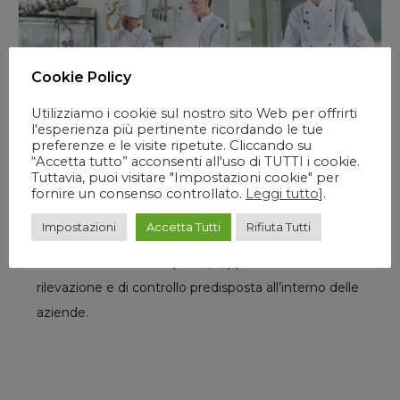
Cookie Policy
Utilizziamo i cookie sul nostro sito Web per offrirti
l'esperienza più pertinente ricordando le tue
CORSI PER LE IMPRESE
,
SICUREZZA SUL LAVORO
preferenze e le visite ripetute. Cliccando su
La formazione su H.A.C.C.P.
“Accetta tutto” acconsenti all'uso di TUTTI i cookie.
Tuttavia, puoi visitare "Impostazioni cookie" per
Il corso è finalizzato alla conoscenza del sistema di
fornire un consenso controllato.
Leggi tutto
].
autocontrollo igienico-sanitario HACCP per rendere i
Impostazioni
Accetta Tutti
Rifiuta Tutti
comportamenti dei singoli, coerenti con la
normativa e le buone prassi, supportando l’attività di
rilevazione e di controllo predisposta all’interno delle
aziende.