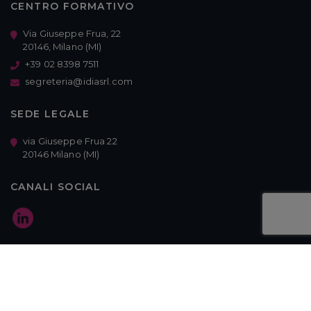
CENTRO FORMATIVO
Via Giuseppe Frua, 22
20146, Milano (MI)
+39 02 8398 7511
segreteria@idiasrl.com
SEDE LEGALE
via Giuseppe Frua 22
20146 Milano (MI)
CANALI SOCIAL
© 2020 Idia Srl. Tutti i diritti sono riservati IDIA S.R.L. P.IVA 03657410134 |
R.E.A. MI-2118708