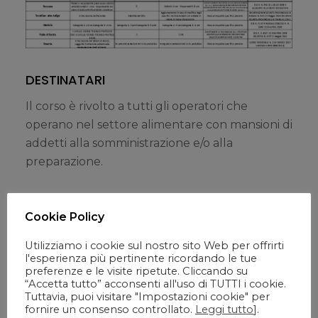
DESTINATARI
Il corso è rivolto a tutti gli operatori che
operano nel settore alimentare con mansioni di
addetti alla somministrazione e/o alla
preparazione.
MODULI
Cookie Policy
Rischi e pericoli alimentari: chimici, fisici,
Utilizziamo i cookie sul nostro sito Web per offrirti
l'esperienza più pertinente ricordando le tue
microbiologici e tecniche di prevenzione;
preferenze e le visite ripetute. Cliccando su
Metodi di autocontrollo e principi del sistema
“Accetta tutto” acconsenti all'uso di TUTTI i cookie.
Tuttavia, puoi visitare "Impostazioni cookie" per
HACCP;
fornire un consenso controllato.
Leggi tutto
].