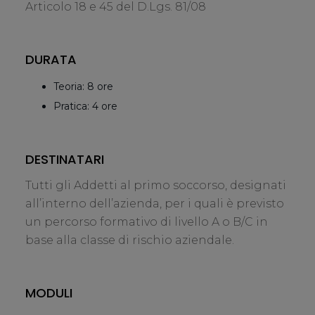
Articolo 18 e 45 del D.Lgs. 81/08
DURATA
Teoria: 8 ore
Pratica: 4 ore
DESTINATARI
Tutti gli Addetti al primo soccorso, designati
all’interno dell’azienda, per i quali è previsto
un percorso formativo di livello A o B/C in
base alla classe di rischio aziendale.
MODULI