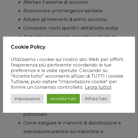
Allertare il sistema di soccorso;
Riconoscere un’emergenza sanitaria;
Attuare gli interventi di primo soccorso;
Conoscere i rischi specifici dell’attività svolta;
Acquisire conoscenze generali sui traumi in
ambiente di lavoro;
Cookie Policy
Acquisire conoscenze generali sulle patologie
Utilizziamo i cookie sul nostro sito Web per offrirti
specifiche in ambiente di lavoro.
l'esperienza più pertinente ricordando le tue
preferenze e le visite ripetute. Cliccando su
Riconoscimento dell’arresto cardio-circolatorio;
“Accetta tutto” acconsenti all'uso di TUTTI i cookie.
Come fare la chiamata al 112;
Tuttavia, puoi visitare "Impostazioni cookie" per
fornire un consenso controllato.
Leggi tutto
].
Come eseguire le compressioni toraciche e
insufflazioni;
Impostazioni
Accetta Tutti
Rifiuta Tutti
Come procedere con la rianimazione cardio-
polmonare;
Come eseguire le manovre di disostruzione e
esercitazioni pratiche sul manichino e